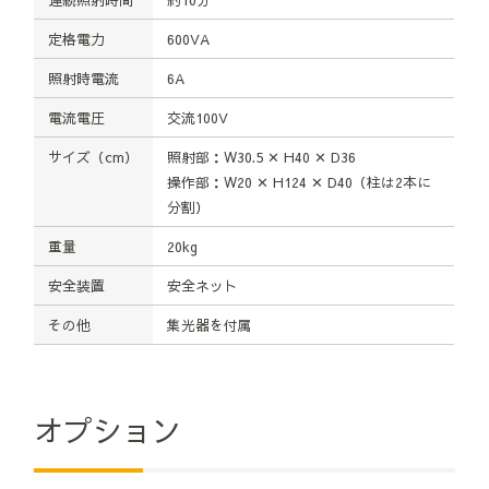
定格電力
600VA
照射時電流
6A
電流電圧
交流100V
サイズ（cm）
照射部：W30.5 ✕ H40 ✕ D36
操作部：W20 ✕ H124 ✕ D40（柱は2本に
分割）
重量
20kg
安全装置
安全ネット
その他
集光器を付属
オプション